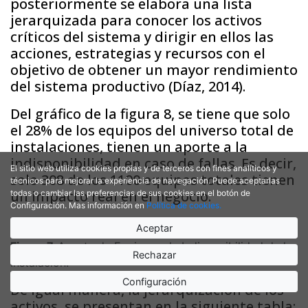
posteriormente se elabora una lista
jerarquizada para conocer los activos
críticos del sistema y dirigir en ellos las
acciones, estrategias y recursos con el
objetivo de obtener un mayor rendimiento
del sistema productivo (Díaz, 2014).
Del gráfico de la figura 8, se tiene que solo
el 28% de los equipos del universo total de
instalaciones, tienen un aporte a la
indisponibilidad en caso de fallas. Es decir,
El sitio web utiliza cookies propias y de terceros con fines analíticos y
solo 308 de los 1100 equipos totales tienen
técnicos para mejorar la experiencia de navegación. Puede aceptarlas
un impacto real en el negocio.
todas o cambiar las preferencias de sus cookies en el botón de
Configuración. Mas información en
Política de cookies.
Aceptar
Figura 7.
Aporte de Equipos a la Indisponibilidad de la
Rechazar
Instalación.
Configuración
De igual manera, la jerarquización de los
activos, se presentan en la siguiente tabla: