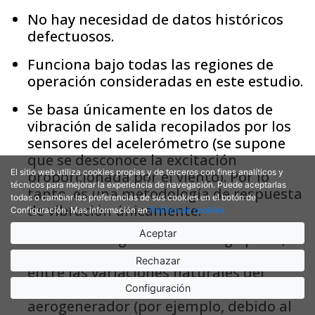
No hay necesidad de datos históricos
defectuosos.
Funciona bajo todas las regiones de
operación consideradas en este estudio.
Se basa únicamente en los datos de
vibración de salida recopilados por los
sensores del acelerómetro (se supone
que se desconoce la excitación
El sitio web utiliza cookies propias y de terceros con fines analíticos y
proporcionada por el viento). Por lo
técnicos para mejorar la experiencia de navegación. Puede aceptarlas
tanto, es una metodología de respuesta
todas o cambiar las preferencias de sus cookies en el botón de
de vibración únicamente.
Configuración. Mas información en
Política de cookies.
Aceptar
Durante el seguimiento a largo plazo, el
enfoque propuesto puede distinguir
Rechazar
entre las variaciones naturales del
comportamiento dinámico del
Configuración
aerogenerador (por ejemplo, debido al