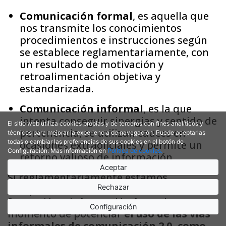
Comunicación formal
, es aquella que
nos transmite los conocimientos
procedimientos e instrucciones según
se establece reglamentariamente, con
un resultado de motivación y
retroalimentación objetiva y
estandarizada.
Comunicación informal
, es la que
intenta conseguir sinergias y sentido de
El sitio web utiliza cookies propias y de terceros con fines analíticos y
pertenencia, se utilizan cauces en
técnicos para mejorar la experiencia de navegación. Puede aceptarlas
todas o cambiar las preferencias de sus cookies en el botón de
ocasiones extraoficiales y permite un
Configuración. Mas información en
Política de cookies.
retorno valioso de información.
Aceptar
Si reglamentariamente estamos
cumpliendo con la comunicación,
Rechazar
formación e información formal, es
Configuración
momento de potenciar
el uso de las vías
informales de comunicación 2.0, como