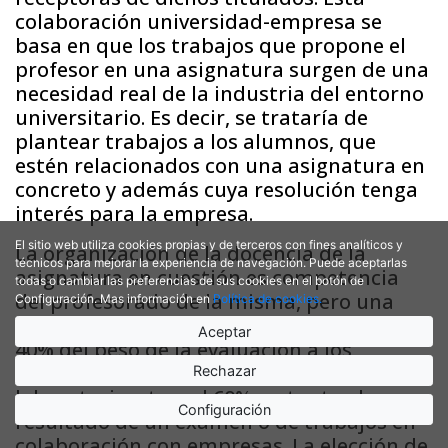
colaboración universidad-empresa se
basa en que los trabajos que propone el
profesor en una asignatura surgen de una
necesidad real de la industria del entorno
universitario. Es decir, se trataría de
plantear trabajos a los alumnos, que
estén relacionados con una asignatura en
concreto y además cuya resolución tenga
interés para la empresa.
El sitio web utiliza cookies propias y de terceros con fines analíticos y
La organización de la docencia de la
técnicos para mejorar la experiencia de navegación. Puede aceptarlas
asignatura en cuestión es competencia
todas o cambiar las preferencias de sus cookies en el botón de
del profesorado de la misma, pero una
Configuración. Mas información en
Política de cookies.
opción muy interesante consiste en dar el
Aceptar
40% del peso de la evaluación a los
ejercicios, problemas, prácticas de
Rechazar
laboratorio, etc. y el 60% restante al
Configuración
resultado de un examen o de trabajos en
colaboración con empresas. La elección de