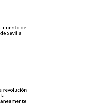
rtamento de
e Sevilla.
a revolución
 la
ultáneamente