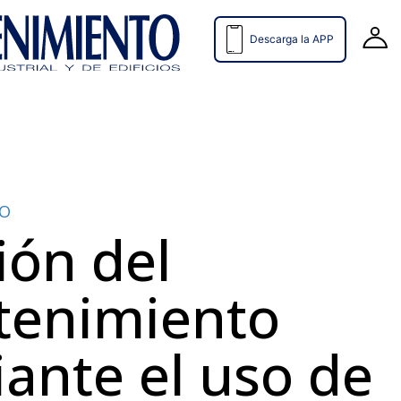
Descarga la APP
TO
ión del
enimiento
ante el uso de