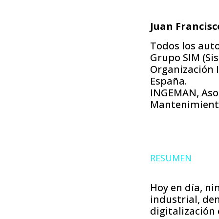
Juan Francis
Todos los aut
Grupo SIM (Si
Organización I
España.
INGEMAN, Asoci
Mantenimien
RESUMEN
Hoy en día, ni
industrial, de
digitalización