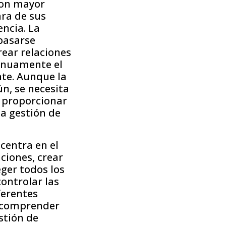
con mayor
ara de sus
encia. La
basarse
rear relaciones
tinuamente el
nte. Aunque la
n, se necesita
n proporcionar
la gestión de
centra en el
ciones, crear
eger todos los
controlar las
ferentes
es comprender
stión de