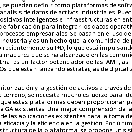
, se pueden definir como plataformas de soft
 análisis de datos de activos industriales. Pue
ositivos inteligentes e infraestructuras en en
 de fabricación para integrar los datos operativ
 procesos empresariales. Se basan en el uso de
a industria y es un hecho que la comunidad de
recientemente su I+D, lo que está impulsando
La madurez que se ha alcanzado en las comunic
rial es un factor potenciador de las IAMP, as
s que están lanzando estrategias de digitali
torización y la gestión de activos a través de
terreno, se necesita mucho esfuerzo para iden
 que estas plataformas deben proporcionar p
de GA existentes. Una mejor comprensión de l
de las aplicaciones existentes para la toma d
eficacia y la eficiencia en la gestión. Por últi
estructura de la plataforma, se propone un si