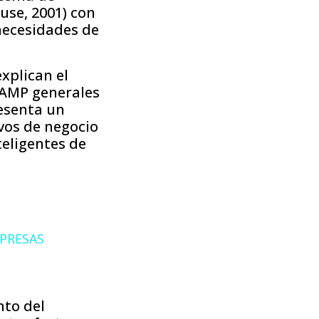
use, 2001) con
 necesidades de
xplican el
 IAMP generales
resenta un
ivos de negocio
teligentes de
MPRESAS
nto del