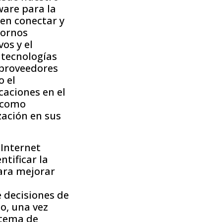
ware para la
den conectar y
tornos
os y el
 tecnologías
 proveedores
 el
aciones en el
í como
zación en sus
 Internet
tificar la
ara mejorar
a
e decisiones de
mo, una vez
stema de