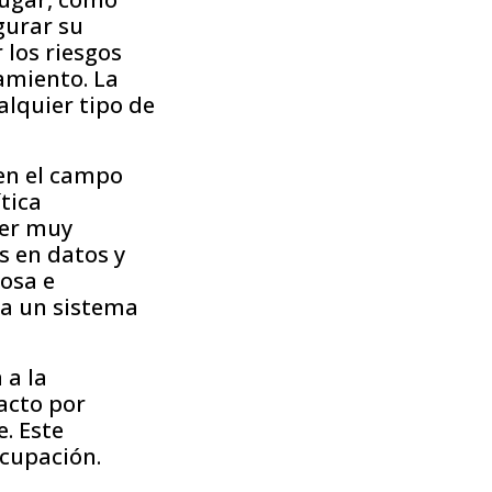
gurar su
 los riesgos
namiento. La
alquier tipo de
 en el campo
tica
ser muy
s en datos y
osa e
ra un sistema
 a la
acto por
. Este
cupación.