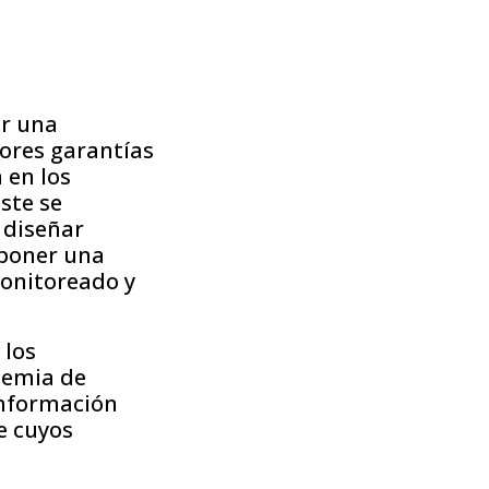
er una
jores garantías
 en los
Este se
 diseñar
oponer una
monitoreado y
 los
demia de
 información
e cuyos