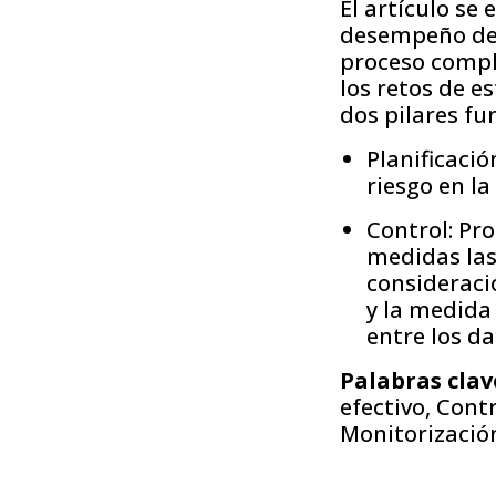
El artículo se
desempeño de 
proceso compl
los retos de e
dos pilares f
Planificació
riesgo en l
Control: Pr
medidas las 
consideració
y la medida
entre los d
Palabras clav
efectivo, Cont
Monitorización