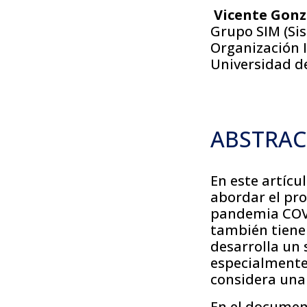
Vicente Gonz
Grupo SIM (Si
Organización I
Universidad de 
ABSTRAC
En este artícu
abordar el pro
pandemia COVID
también tiene
desarrolla un 
especialmente
considera una 
En el documen