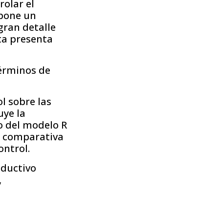
rolar el
opone un
gran detalle
sta presenta
términos de
l sobre las
uye la
lo del modelo R
a comparativa
ontrol.
oductivo
,