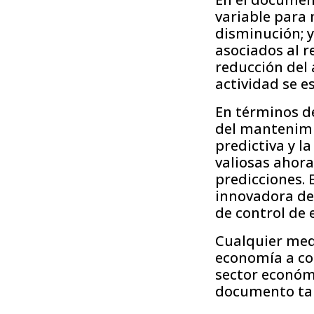
variable para
disminución; y
asociados al r
reducción del 
actividad se e
En términos de
del mantenimie
predictiva y l
valiosas ahora
predicciones.
innovadora de
de control de e
Cualquier med
economía a co
sector económi
documento tam