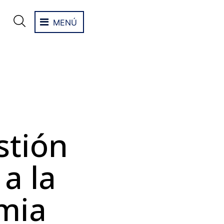
MENÚ
stión
a la
mia