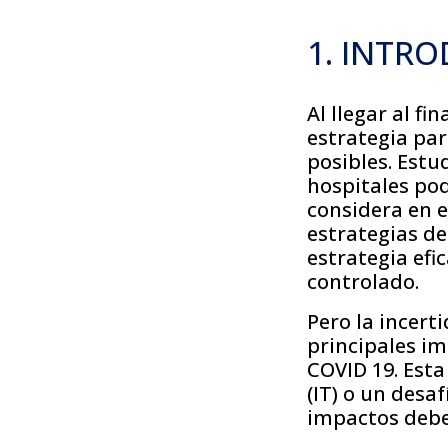
1. INTR
Al llegar al fi
estrategia par
posibles. Estu
hospitales po
considera en 
estrategias d
estrategia efi
controlado.
Pero la incert
principales i
COVID 19. Esta
(IT) o un des
impactos debe