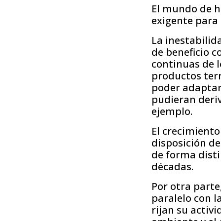
El mundo de h
exigente para 
La inestabili
de beneficio c
continuas de l
productos term
poder adaptar
pudieran deriv
ejemplo.
El crecimiento
disposición de
de forma dist
décadas.
Por otra part
paralelo con l
rijan su activ