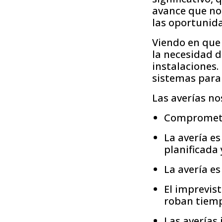
avance que nos
las oportunid
Viendo en que
la necesidad d
instalaciones.
sistemas para 
Las averías no
Compromete
La avería e
planificada
La avería e
El imprevist
roban tiemp
Las averías