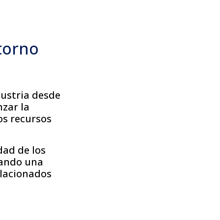
torno
ustria desde
nzar la
os recursos
dad de los
mando una
elacionados