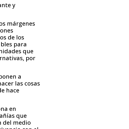
ante y
 los márgenes
iones
os de los
ibles para
unidades que
rnativas, por
 ponen a
acer las cosas
de hace
ona en
pañías que
n del medio