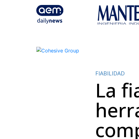
FIABILIDAD
La f
herr
comp