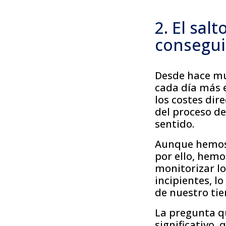
2. El sal
consegui
Desde hace mu
cada día más e
los costes dir
del proceso d
sentido.
Aunque hemos s
por ello, hem
monitorizar lo
incipientes, l
de nuestro tie
La pregunta q
significativo,