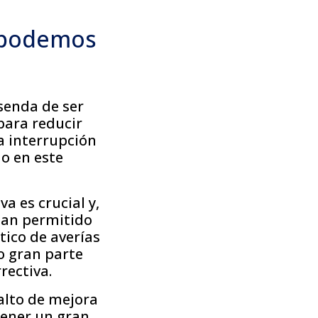
e podemos
senda de ser
para reducir
a interrupción
o en este
a es crucial y,
han permitido
tico de averías
do gran parte
rectiva.
alto de mejora
tener un gran