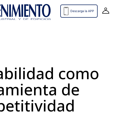
Descarga la APP
iabilidad como
amienta de
etitividad