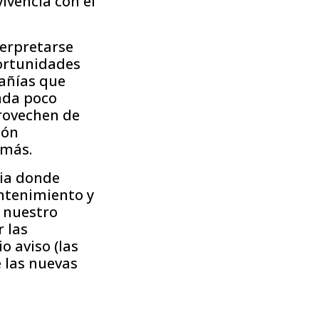
ivencia con el
terpretarse
ortunidades
pañías que
ada poco
rovechen de
ión
emás.
cia donde
ntenimiento y
e nuestro
 las
o aviso (las
 las nuevas