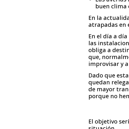
buen clima 
En la actuali
atrapadas en el
En el día a dí
las instalacio
obliga a desti
que, normalme
improvisar y a
Dado que esta
quedan relega
de mayor tran
porque no hem
El objetivo ser
situación.