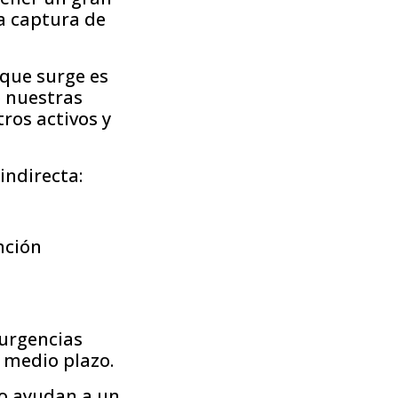
la captura de
que surge es
e nuestras
tros activos y
indirecta:
nción
 urgencias
 medio plazo.
no ayudan a un