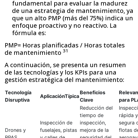
fundamental para evaluar la madurez
de una estrategia de mantenimiento, ya
que un alto PMP (más del 75%) indica un
enfoque proactivo y no reactivo. La
fórmula es:
PMP= Horas planificadas / Horas totales
31
de mantenimiento
A continuación, se presenta un resumen
de las tecnologías y los KPIs para una
gestión estratégica del mantenimiento:
Tecnología
Beneficios
Relevan
Aplicación
Típica
Disruptiva
Clave
para P
Reducción del
Inspecc
tiempo de
rápida y
Inspección de
inspección,
segura 
Drones y
fuselajes, pistas
mejora de la
flotas d
RPAS
y calles de
seguridad del
aeronav