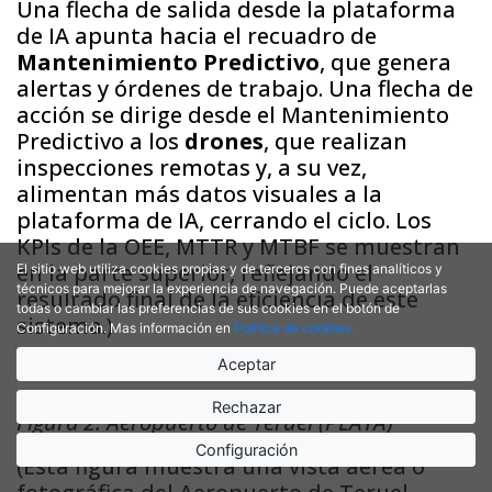
Una flecha de salida desde la plataforma
de IA apunta hacia el recuadro de
Mantenimiento Predictivo
, que genera
alertas y órdenes de trabajo. Una flecha de
acción se dirige desde el Mantenimiento
Predictivo a los
drones
, que realizan
inspecciones remotas y, a su vez,
alimentan más datos visuales a la
plataforma de IA, cerrando el ciclo. Los
KPIs de la OEE, MTTR y MTBF se muestran
en la parte superior, reflejando el
El sitio web utiliza cookies propias y de terceros con fines analíticos y
técnicos para mejorar la experiencia de navegación. Puede aceptarlas
resultado final de la eficiencia de este
todas o cambiar las preferencias de sus cookies en el botón de
sistema.)
Configuración. Mas información en
Política de cookies.
Aceptar
Rechazar
Figura 2: Aeropuerto de Teruel (PLATA)
Configuración
(Esta figura muestra una vista aérea o