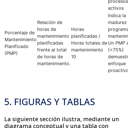
procesos
activos
Indica la
Relación de
madurez 
horas de
Horas
program
Porcentaje de
mantenimiento
planificadas /
mantenim
Mantenimiento
planificadas
Horas totales de
Un PMP a
Planificado
frente al total
mantenimiento
(<75%)
(PMP)
de horas de
10
demuestr
mantenimiento.
enfoque
proactiv
5. FIGURAS Y TABLAS
La siguiente sección ilustra, mediante un
diagrama conceptual y una tabla con