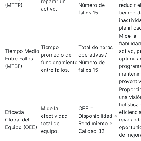
reparar un
(MTTR)
Número de
reducir e
activo.
fallos 15
tiempo d
inactivid
planifica
Mide la
fiabilidad
Tiempo
Total de horas
Tiempo Medio
activo, p
promedio de
operativas /
Entre Fallos
optimizar
funcionamiento
Número de
(MTBF)
program
entre fallos.
fallos 15
mantenim
preventi
Proporci
una visió
holística 
Mide la
OEE =
Eficacia
eficiencia
efectividad
Disponibilidad ×
Global del
reveland
total del
Rendimiento ×
Equipo (OEE)
oportuni
equipo.
Calidad 32
de mejor