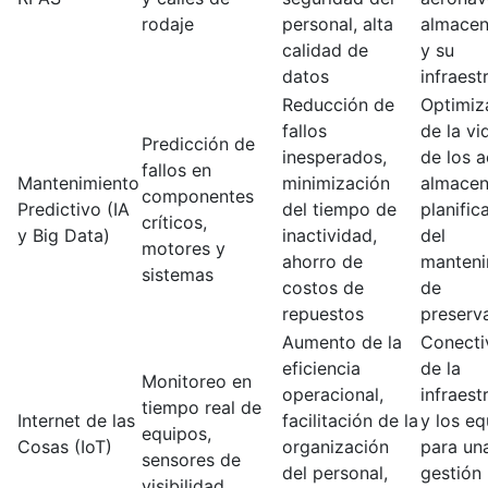
rodaje
personal, alta
almace
calidad de
y su
datos
infraest
Reducción de
Optimiz
fallos
de la vid
Predicción de
inesperados,
de los a
fallos en
Mantenimiento
minimización
almacen
componentes
Predictivo (IA
del tiempo de
planific
críticos,
y Big Data)
inactividad,
del
motores y
ahorro de
manteni
sistemas
costos de
de
repuestos
preserv
Aumento de la
Conecti
eficiencia
de la
Monitoreo en
operacional,
infraest
tiempo real de
Internet de las
facilitación de la
y los e
equipos,
Cosas (IoT)
organización
para un
sensores de
del personal,
gestión
visibilidad