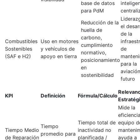
base de datos
intelige
para PdM
centrali
Lideraz
Reducción de la
el desar
huella de
de la
carbono,
Combustibles
Uso en motores
infraest
cumplimiento
Sostenibles
y vehículos de
de
normativo,
(SAF e H2)
apoyo en tierra
manteni
posicionamiento
para la
en
aviación
sostenibilidad
futuro
Relevanc
KPI
Definición
Fórmula/Cálculo
Estratég
Mide la
eficienci
Tiempo total de
equipo d
Tiempo
Tiempo Medio
inactividad no
mantenim
promedio para
de Reparación
planificada /
ayuda a