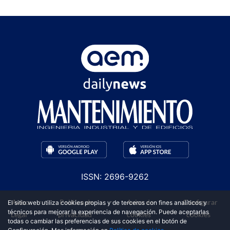
ISSN: 2696-9262
·
·
·
Aviso
Política de
Aviso de
Configurar
El sitio web utiliza cookies propias y de terceros con fines analíticos y
técnicos para mejorar la experiencia de navegación. Puede aceptarlas
Legal
privacidad
cookies
cookies
todas o cambiar las preferencias de sus cookies en el botón de