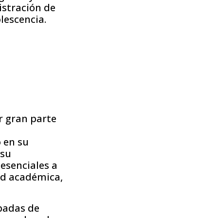
istración de
lescencia.
r gran parte
s
o en su
 su
 esenciales a
ad académica,
upadas de