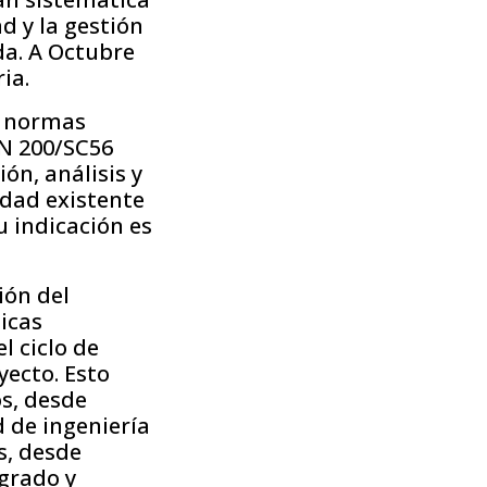
d y la gestión
ida. A Octubre
ia.
s normas
TN 200/SC56
ón, análisis y
idad existente
u indicación es
ión del
icas
l ciclo de
yecto. Esto
s, desde
 de ingeniería
s, desde
egrado y