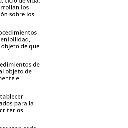
 ciclo de vida,
rrollan los
ón sobre los
rocedimientos
tenibilidad,
l objeto de que
cedimientos de
al objeto de
mente el
stablecer
ados para la
criterios