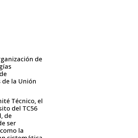
rganización de
gías
 de
s de la Unión
té Técnico, el
sito del TC56
, de
de ser
 como la
an sistemática