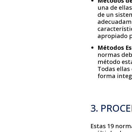
Métodos de 
una de ellas
de un sistem
adecuadamen
característ
apropiado p
Métodos Est
normas debe
método esta
Todas ellas
forma integ
3. PROC
Estas 19 norm