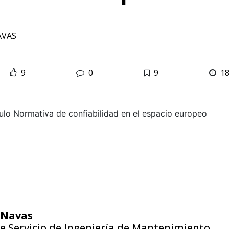
AVAS
9
0
9
1
 Navas
e Servicio de Ingeniería de Mantenimiento