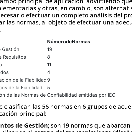
campo principal de aplicación, advirtiendo q
lementarias y otras, en cambio, son alternati
necesario efectuar un completo análisis del pr
car las normas, al objeto de efectuar una adec
.
Número
de
Normas
 Gestión
19
e Requisitos
8
o
11
odos
4
ción de la Fiabilidad
9
os de la Fiabilidad
5
ción de las Normas de Confiabilidad emitidas por IEC
se clasifican las 56 normas en 6 grupos de acue
ación principal:
ntos de Gestión
; son 19 normas que abarcan 