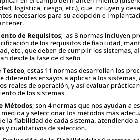
aplicar en el campo del mantenimiento (diseño,
ad, logística, riesgo, etc.), que incluyen y desa
tos necesarios para su adopción e implantaci
antener.
iento de Requisitos
; las 8 normas incluyen p
cificación de los requisitos de fiabilidad, man
ad, etc., que deben de cumplir los sistemas, a
an desde la fase de diseño.
 Testeo
; estas 11 normas desarrollan los pro
e diferentes ensayos a aplicar a los sistemas, 
os reales de operación, y así evaluar práctica
nto de los sistemas.
de Métodos
; son 4 normas que nos ayudan a e
 medida y seleccionar los métodos más adecu
e la fiabilidad de cada sistema, atendiendo a 
s y cualitativos de selección.