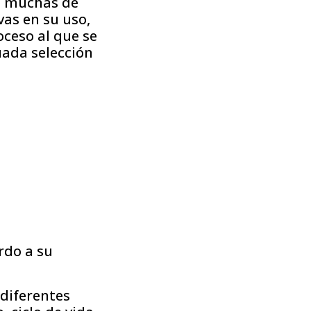
ue muchas de
vas en su uso,
oceso al que se
uada selección
rdo a su
diferentes