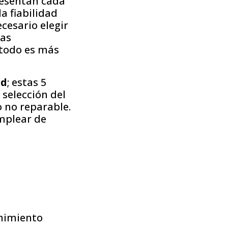
resentan cada
a fiabilidad
cesario elegir
las
étodo es más
ad
; estas 5
selección del
o no reparable.
mplear de
nimiento