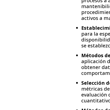
procesos a 
mantenibilid
procedimien
activos a m
Establecim
para la espe
disponibilid
se establezc
Métodos de
aplicación d
obtener dat
comportamie
Selección 
métricas de
evaluación d
cuantitativo