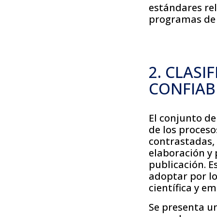
estándares re
programas de 
2. CLASI
CONFIABI
El conjunto de
de los proces
contrastadas, a
elaboración y 
publicación. E
adoptar por l
científica y em
Se presenta un