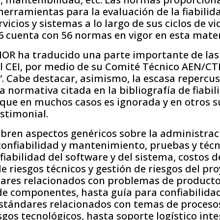
erramientas para la evaluación de la fiabilida
vicios y sistemas a lo largo de sus ciclos de v
6 cuenta con 56 normas en vigor en esta mater
OR ha traducido una parte importante de la
el CEI, por medio de su Comité Técnico AEN/C
”. Cabe destacar, asimismo, la escasa repercusi
la normativa citada en la bibliografía de fiabil
 que en muchos casos es ignorada y en otros s
stimonial.
bren aspectos genéricos sobre la administrac
onfiabilidad y mantenimiento, pruebas y técn
fiabilidad del software y del sistema, costos de
de riesgos técnicos y gestión de riesgos del pro
dares relacionados con problemas de producto
de componentes, hasta guía para confiabilidad
estándares relacionados con temas de proceso
esgos tecnológicos, hasta soporte logístico int