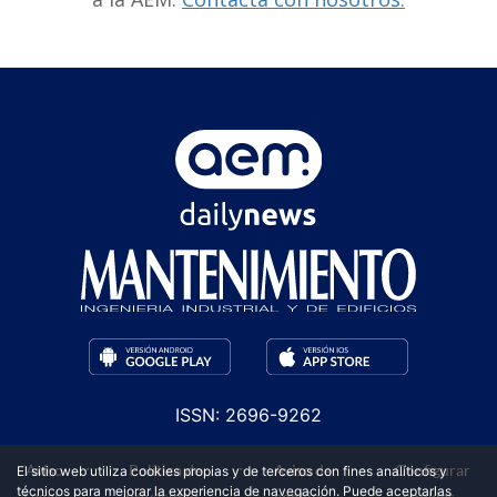
ISSN: 2696-9262
·
·
·
Aviso
Política de
Aviso de
Configurar
El sitio web utiliza cookies propias y de terceros con fines analíticos y
técnicos para mejorar la experiencia de navegación. Puede aceptarlas
Legal
privacidad
cookies
cookies