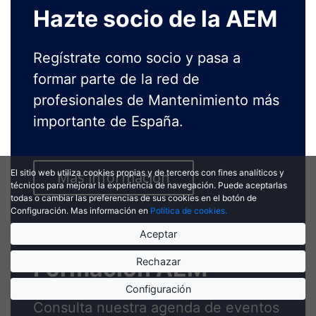
Hazte socio de la AEM
Regístrate como socio y pasa a
formar parte de la red de
profesionales de Mantenimiento más
importante de España.
El sitio web utiliza cookies propias y de terceros con fines analíticos y
Más información
técnicos para mejorar la experiencia de navegación. Puede aceptarlas
todas o cambiar las preferencias de sus cookies en el botón de
Configuración. Mas información en
Política de cookies.
Aceptar
Formación AEM
Rechazar
Configuración
Consulta nuestra agenda de eventos