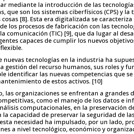
ular mediante la introducción de las tecnologí
s, que son los sistemas ciberfísicos (CPS) y la 
 cosas [8]. Esta era digitalizada se caracteriza 
e los procesos de fabricación con las tecnolo
la comunicación (TIC) [9], que da lugar al desa
igentes capaces de cumplir los nuevos objetivo
lexible.
e nuevas tecnologías en la industria ha supu
la gestión del recurso humanos, sus roles y fu
ble identificar las nuevas competencias que se 
antenimiento de estos activos. [10]
o, las organizaciones se enfrentan a grandes d
mpetitivas, como el manejo de los datos e in
nálisis computacionales, en la preservación de
en la capacidad de preservar la seguridad de la
 esta necesidad ha impulsado, por un lado, p
es a nivel tecnológico, económico y organizac