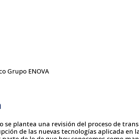
ico Grupo ENOVA
n
lo se plantea una revisión del proceso de tra
rupción de las nuevas tecnologías aplicada en l
r parte de lo de que hoy conocemos como ma