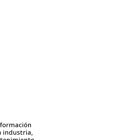
nsformación
a industria,
ntenimiento