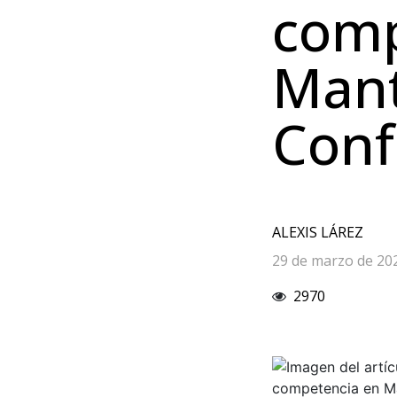
comp
Mant
Conf
ALEXIS LÁREZ
29 de marzo de 20
2970