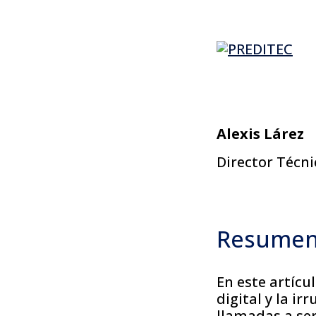
Alexis Lárez
Director Técn
Resume
En este artícu
digital y la ir
llamadas a se