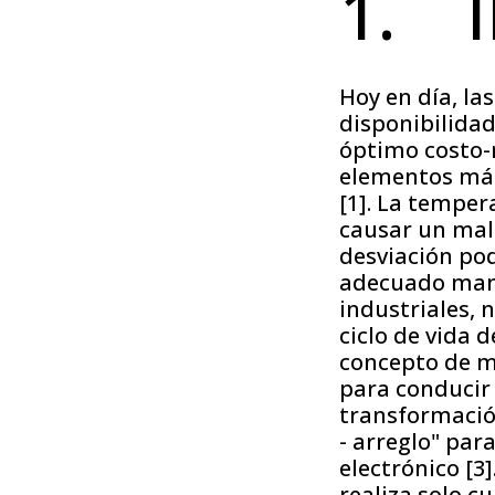
1. 
Hoy en día, la
disponibilidad
óptimo costo-r
elementos más
[1]. La temper
causar un mal
desviación pod
adecuado mant
industriales, n
ciclo de vida d
concepto de m
para conducir
transformación
- arreglo" par
electrónico [3
realiza solo c