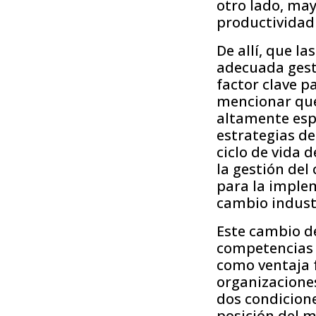
otro lado, may
productividad 
De allí, que l
adecuada gest
factor clave p
mencionar que 
altamente espe
estrategias d
ciclo de vida d
la gestión del
para la imple
cambio industr
Este cambio de
competencias 
como ventaja f
organizacione
dos condicione
posición del me