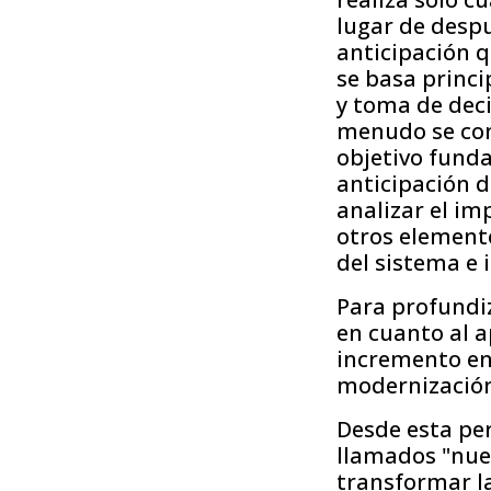
lugar de despu
anticipación 
se basa princ
y toma de deci
menudo se cons
objetivo fund
anticipación de
analizar el im
otros elemento
del sistema e 
Para profundiz
en cuanto al a
incremento en 
modernización 
Desde esta per
llamados "nuev
transformar la