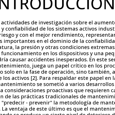
INTRODUCCIÓ
s actividades de investigación sobre el aument
 y confiabilidad de los sistemas activos indust
iesgo y con el mejor rendimiento, representan
 importantes en el dominio de la confiabilid
atura, la presión y otras condiciones extrema
 funcionamiento en los dispositivos y una pe
ría causar accidentes inesperados. En este se
enimiento, juega un papel crítico en los pro
o solo en la fase de operación, sino también, a
e los activos [2]. Para respaldar este papel en l
antenimiento se sometió a varios desarrollo
 a consideraciones proactivas que requieren c
 de las prácticas tradicionales de mantenimi
a "predecir - prevenir" la metodología de man
]. La ventaja de este último es que el manteni
uando se produce un cierto nivel de deterioro d