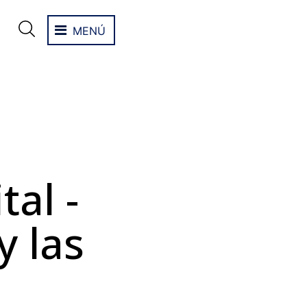
MENÚ
al -
y las