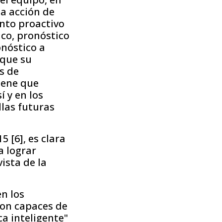
La acción de
nto proactivo
co, pronóstico
onóstico a
 que su
s de
tiene que
 y en los
llas futuras
 [6], es clara
a lograr
ista de la
n los
son capaces de
a inteligente"