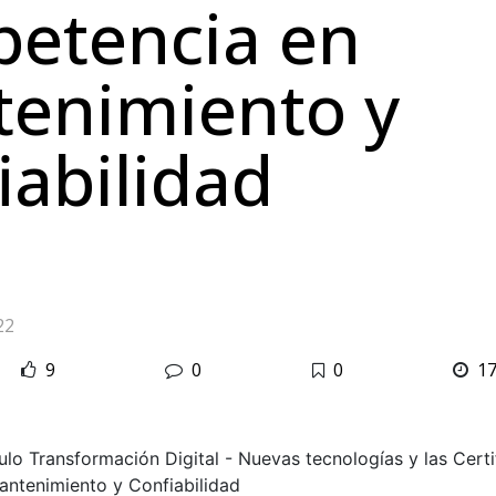
etencia en
enimiento y
iabilidad
22
9
0
0
1