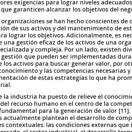
ores exigencias para lograr niveles adecuado
que garanticen alcanzar los objetivos del neg
as organizaciones se han hecho conscientes de
ión de sus activos y del mantenimiento de est
ara lograr los objetivos. Adicionalmente, es ne
una gestión eficaz de los activos de una orga
cializada y compleja. Por un lado, existen div
e gestión que pueden ser implementadas dura
e los activos para buscar generar valor, por otr
 conocimiento y las competencias necesarias y
mentación de estas estrategias lo que ha pro
ial.
 la industria ha puesto de relieve el conocimi
del recurso humano en el centro de la compet
undamental para la generación de valor [11]. D
s actualmente plantean el desarrollo de com
s contextuales: las condiciones externas que i
rcado, el sector industrial, el desarrollo tecno