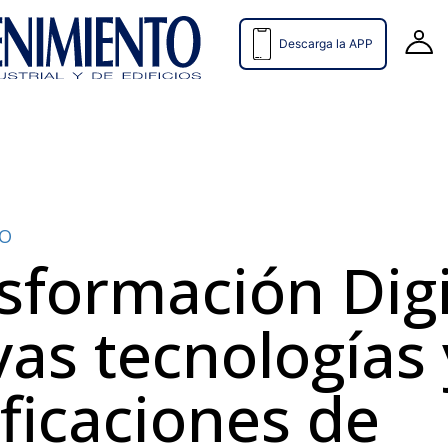
Descarga la APP
TO
sformación Digit
as tecnologías 
ificaciones de