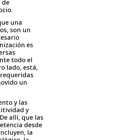
s de
ocio.
 que una
os, son un
cesario
nización es
ersas
nte todo el
o lado, está,
 requeridas
movido un
ento y las
itividad y
e allí, que las
petencia desde
ncluyen, la
lógico, la