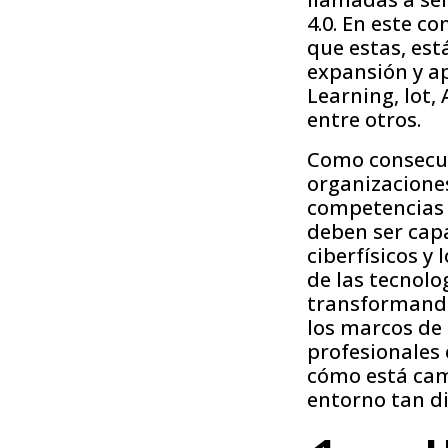
4.0.
En este con
que estas, est
expansión y ap
Learning, lot, 
entre otros.
Como consecuen
organizacione
competencias 
deben ser capa
ciberfísicos y
de las tecnolo
transformando 
los marcos de 
profesionales 
cómo está cam
entorno tan di