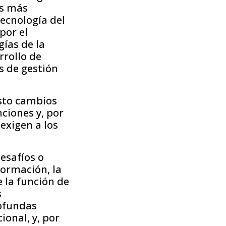
as más
tecnología del
por el
gías de la
rrollo de
s de gestión
esto cambios
nciones y, por
exigen a los
esafíos o
formación, la
 la función de
s
rofundas
ional, y, por