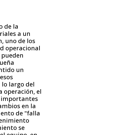
N
o de la
riales a un
, uno de los
ad operacional
s pueden
queña
ntido un
cesos
 lo largo del
a operación, el
s importantes
ambios en la
ento de "falla
tenimiento
miento se
el equipo, en