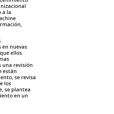
anizacional
 a la
Machine
formación,
s
s en nuevas
que ellos
emas
s una revisión
e están
ento, se revisa
e los
e, se plantea
iento en un