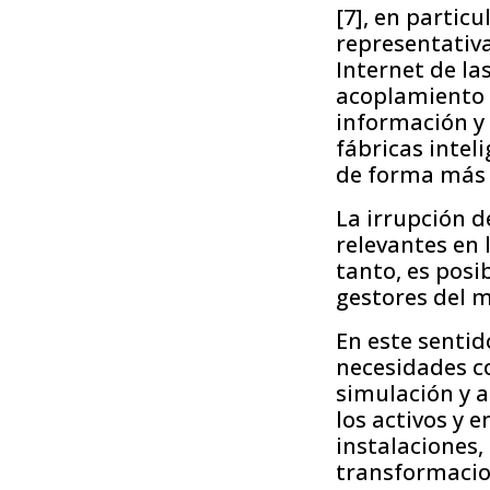
[7], en partic
representativa
Internet de las
acoplamiento d
información y 
fábricas intel
de forma más f
La irrupción d
relevantes en 
tanto, es posi
gestores del m
En este sentid
necesidades co
simulación y a
los activos y 
instalaciones,
transformacion