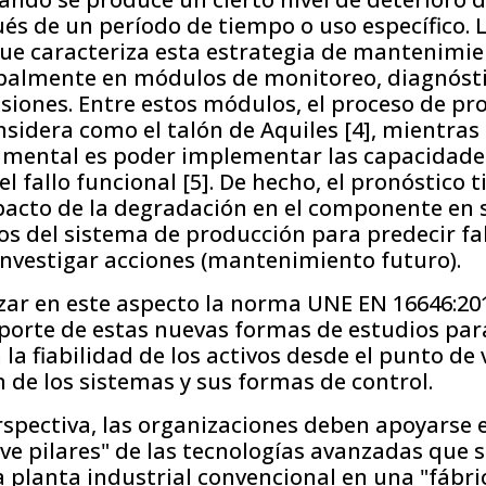
és de un período de tiempo o uso específico. 
que caracteriza esta estrategia de mantenimie
ipalmente en módulos de monitoreo, diagnósti
siones. Entre estos módulos, el proceso de pr
idera como el talón de Aquiles [4], mientras
amental es poder implementar las capacidade
l fallo funcional [5]. De hecho, el pronóstico 
pacto de la degradación en el componente en sí
s del sistema de producción para predecir fa
investigar acciones (mantenimiento futuro).
ar en este aspecto la norma UNE EN 16646:2015
porte de estas nuevas formas de estudios par
la fiabilidad de los activos desde el punto de v
de los sistemas y sus formas de control.
spectiva, las organizaciones deben apoyarse e
e pilares" de las tecnologías avanzadas que 
 planta industrial convencional en una "fábric