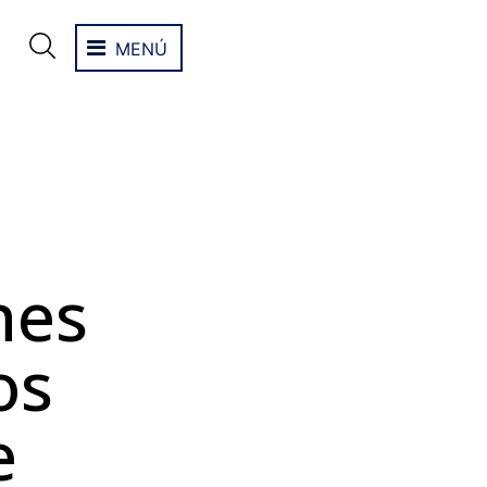
MENÚ
nes
os
e