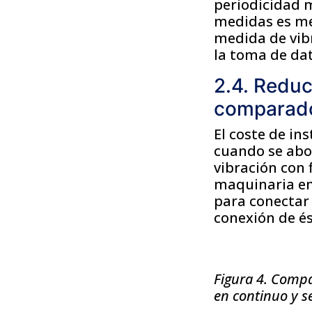
periodicidad m
medidas es men
medida de vib
la toma de da
2.4. Reduc
comparado
El coste de in
cuando se abo
vibración con 
maquinaria en 
para conectar 
conexión de és
Figura 4. Compa
en continuo y s