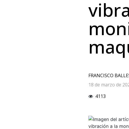
vibra
moni
maqu
FRANCISCO BALL
18 de marzo de 20
4113