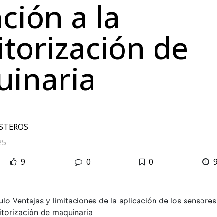
ción a la
torización de
inaria
ESTEROS
25
9
0
0