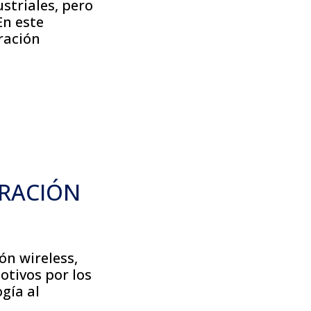
striales, pero
En este
bración
BRACIÓN
ón wireless,
tivos por los
gía al