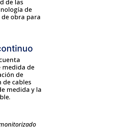
d de las
cnología de
 de obra para
continuo
 cuenta
e medida de
ación de
n de cables
de medida y la
ble.
 monitorizado