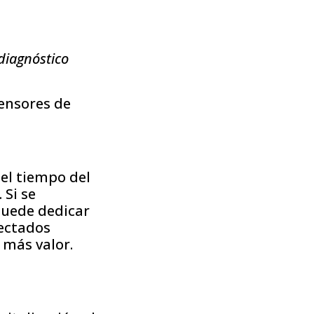
 diagnóstico
sensores de
del tiempo del
 Si se
puede dedicar
tectados
 más valor.