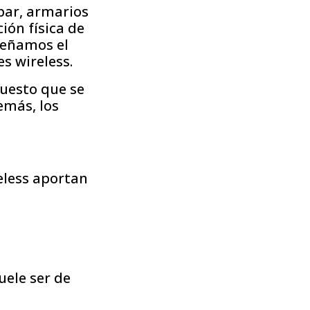
par, armarios
ión física de
señamos el
s wireless.
puesto que se
emás, los
eless aportan
uele ser de