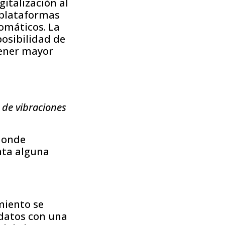
gitalización al
 plataformas
tomáticos. La
posibilidad de
tener mayor
 de vibraciones
donde
nta alguna
miento se
datos con una