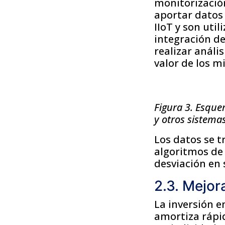
monitorización
aportar datos
IIoT y son uti
integración de
realizar análi
valor de los m
Figura 3. Esque
y otros sistema
Los datos se t
algoritmos de
desviación en 
2.3. Mejor
La inversión e
amortiza rápi