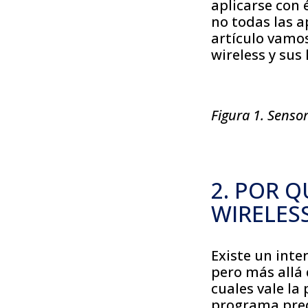
aplicarse con 
no todas las a
artículo vamos
wireless y sus 
Figura 1. Senso
2. POR Q
WIRELES
Existe un inte
pero más allá
cuales vale la
programa pred