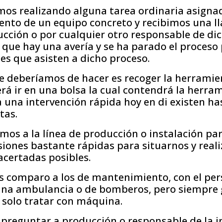
s realizando alguna tarea ordinaria asignad
nto de un equipo concreto y recibimos una l
cción o por cualquier otro responsable de di
que hay una avería y se ha parado el proceso 
nes que asisten a dicho proceso.
e deberíamos de hacer es recoger la herramie
rá ir en una bolsa la cual contendrá la herr
 una intervención rápida hoy en di existen h
tas.
mos a la línea de producción o instalación p
iones bastante rápidas para situarnos y reali
acertadas posibles.
s comparo a los de mantenimiento, con el per
una ambulancia o de bomberos, pero siempre
 solo tratar con máquina.
preguntar a producción o responsable de la in