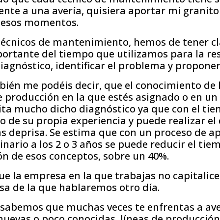
ente a una avería, quisiera aportar mi granit
n esos momentos.
 técnicos de mantenimiento, hemos de tener c
ortante del tiempo que utilizamos para la res
diagnóstico, identificar el problema y proponer
ién me podéis decir, que el conocimiento de l
de producción en la que estés asignado o en un
lita mucho dicho diagnóstico ya que con el tie
 de su propia experiencia y puede realizar el 
s deprisa. Se estima que con un proceso de ap
nario a los 2 o 3 años se puede reducir el tie
ión de esos conceptos, sobre un 40%.
ue la empresa en la que trabajas no capitalice
sa de la que hablaremos otro día.
 sabemos que muchas veces te enfrentas a ave
nuevas o poco conocidas, líneas de producció