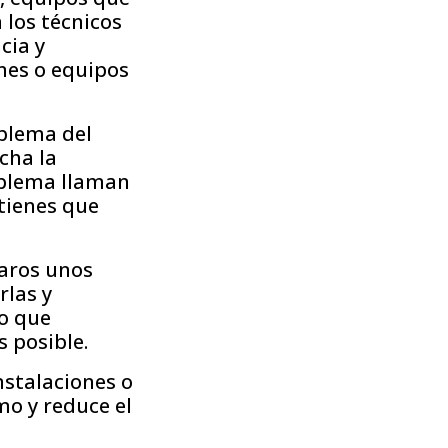
 los técnicos
cia y
nes o equipos
blema del
cha la
oblema llaman
tienes que
aros unos
rlas y
ro que
 posible.
stalaciones o
o y reduce el