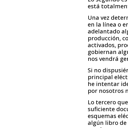
está totalment
Una vez determ
en la línea o 
adelantado alg
producción, c
activados, pro
gobiernan alg
nos vendrá gen
Si no dispusié
principal eléc
he intentar id
por nosotros 
Lo tercero qu
suficiente do
esquemas eléct
algún libro de