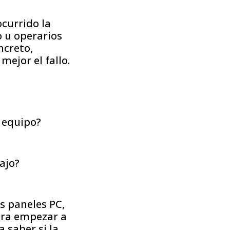
currido la
o u operarios
ncreto,
mejor el fallo.
o equipo?
ajo?
s paneles PC,
ara empezar a
 saber si la