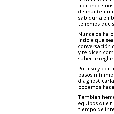
no conocemos o
de mantenimie
sabiduría en 
tenemos que se
Nunca os ha p
índole que sea
conversación 
y te dicen co
saber arreglar
Por eso y por
pasos mínimos 
diagnosticarla
podemos hacer 
También hemos
equipos que t
tiempo de inte