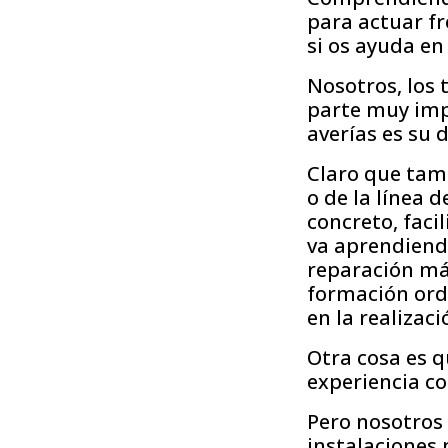
para actuar fr
si os ayuda e
Nosotros, los
parte muy imp
averías es su 
Claro que tamb
o de la línea 
concreto, faci
va aprendiendo
reparación má
formación ordi
en la realizac
Otra cosa es q
experiencia co
Pero nosotros
instalaciones 