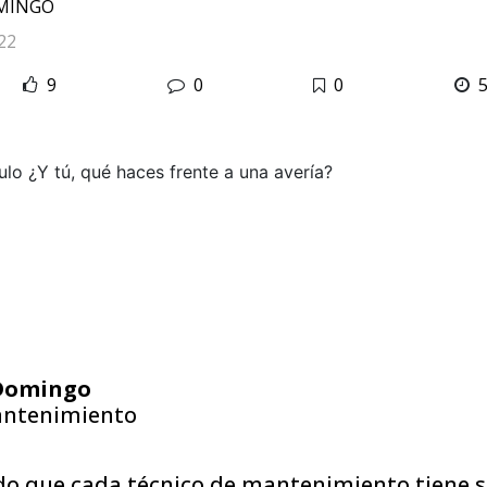
MINGO
22
9
0
0
 Domingo
antenimiento
 que cada técnico de mantenimiento tiene s