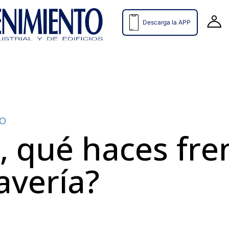
Descarga la APP
TO
ú, qué haces fre
avería?