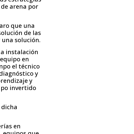
o de arena por
laro que una
olución de las
 una solución.
a instalación
 equipo en
mpo el técnico
diagnóstico y
rendizaje y
mpo invertido
 dicha
rías en
n, equipos que