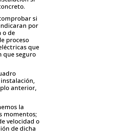
concreto.
 comprobar si
 indicaran por
a o de
de proceso
eléctricas que
n que seguro
cuadro
 instalación,
plo anterior,
nemos la
sos momentos;
de velocidad o
ción de dicha