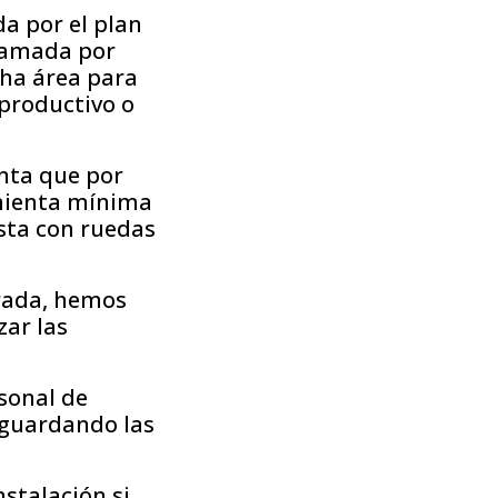
a por el plan
lamada por
cha área para
productivo o
nta que por
amienta mínima
asta con ruedas
arada, hemos
zar las
sonal de
 guardando las
stalación si