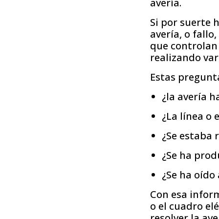
avería.
Si por suerte 
avería, o fallo
que controlan 
realizando var
Estas pregunt
¿la avería 
¿La línea o
¿Se estaba 
¿Se ha prod
¿Se ha oído
Con esa inform
o el cuadro e
resolver la av