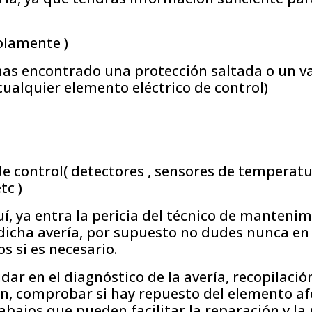
solamente )
has encontrado una protección saltada o un v
cualquier elemento eléctrico de control)
e control( detectores , sensores de temperatu
tc )
uí, ya entra la pericia del técnico de mantenim
dicha avería, por supuesto no dudes nunca en
 si es necesario.
ar en el diagnóstico de la avería, recopilació
, comprobar si hay repuesto del elemento af
abajos que pueden facilitar la reparación y la