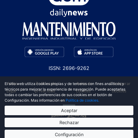
ISSN: 2696-9262
·
·
·
Aviso
Política de
Aviso de
Configurar
El sitio web utiliza cookies propias y de terceros con fines analíticos y
técnicos para mejorar la experiencia de navegación. Puede aceptarlas
Legal
privacidad
cookies
cookies
todas o cambiar las preferencias de sus cookies en el botón de
Configuración. Mas información en
Política de cookies.
Aceptar
Rechazar
Diseño web y desarrollo
Configuración